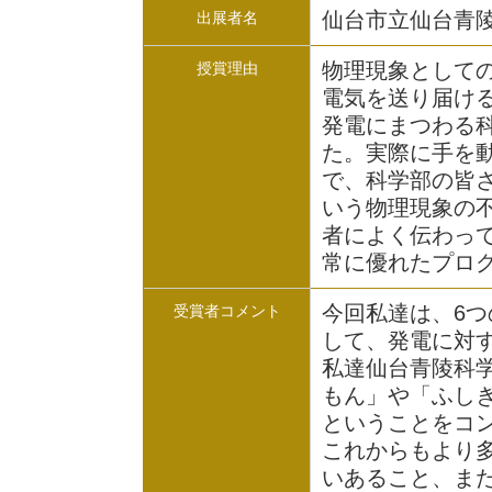
仙台市立仙台青陵
出展者名
物理現象として
授賞理由
電気を送り届け
発電にまつわる
た。実際に手を
で、科学部の皆
いう物理現象の
者によく伝わっ
常に優れたプロ
今回私達は、6
受賞者コメント
して、発電に対
私達仙台青陵科
もん」や「ふし
ということをコ
これからもより
いあること、ま