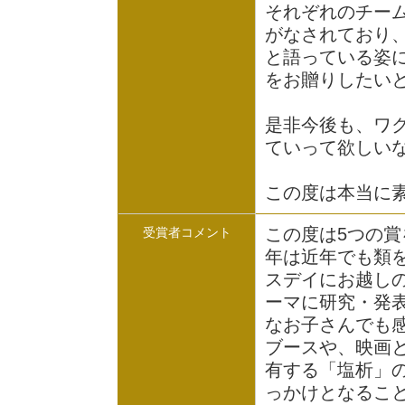
それぞれのチー
がなされており
と語っている姿
をお贈りしたい
是非今後も、ワ
ていって欲しい
この度は本当に
この度は5つの
受賞者コメント
年は近年でも類
スデイにお越し
ーマに研究・発
なお子さんでも
ブースや、映画
有する「塩析」
っかけとなるこ