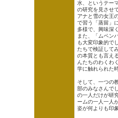
水、というテー
の研究を見させ
アナと雪の女王
で習う「蒸留」
多様で、興味深
また、「ムペン
も大変印象的で
たちで検証して
の本質とも言え
んたちのわくわ
学に触れられた
そして、一つの
部のみなさんで
の一人だけが研
ームの一人一人
姿が何よりも印