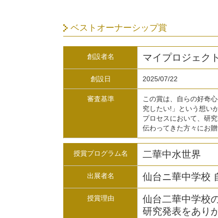
ベストオーナーシップ賞
マイプロジェクト宮
創設者名
創設日
2025/07/22
審査基準
この賞は、自らの好奇心
究したい!」という想い
プロセスにおいて、研究
伝わってきた方々にお贈
二華中水世界
授賞プログラム名
仙台ニ華中学校 
出展者名
仙台二華中学校
授賞理由
研究発表をあり