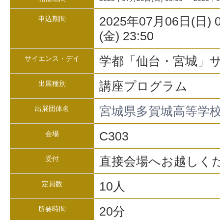
2025年07月06日(日) 
申込期間
(金) 23:50
学都「仙台・宮城」サ
サイエンス・デイ
講座プログラム
出展種別
宮城県多賀城高等学校
出展団体名
C303
会場
直接会場へお越しく
受付
10人
定員数
20分
所要時間