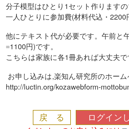
1
分子模型はひとり
セット作りますの
(
2200
一人ひとりに参加費
材料代込・
他にテキスト代が必要です。午前と
1100
)
=
円
です。
1
こちらは家族に各
冊あれば大丈夫で
,
お申し込みは
楽知ん研究所のホーム
http://luctin.org/kozawebform-mottobu
戻 る
ログイン