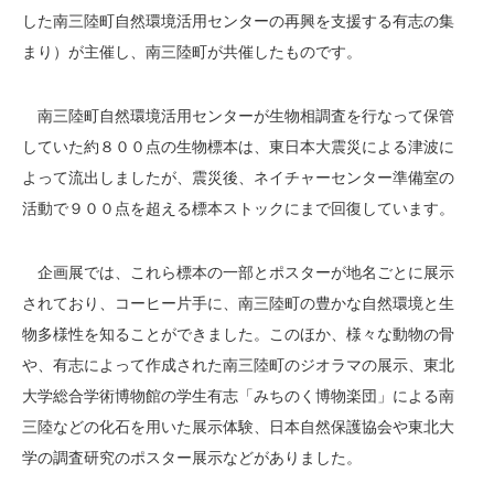
した南三陸町自然環境活用センターの再興を支援する有志の集
まり）が主催し、南三陸町が共催したものです。
南三陸町自然環境活用センターが生物相調査を行なって保管
していた約８００点の生物標本は、東日本大震災による津波に
よって流出しましたが、震災後、ネイチャーセンター準備室の
活動で９００点を超える標本ストックにまで回復しています。
企画展では、これら標本の一部とポスターが地名ごとに展示
されており、コーヒー片手に、南三陸町の豊かな自然環境と生
物多様性を知ることができました。このほか、様々な動物の骨
や、有志によって作成された南三陸町のジオラマの展示、東北
大学総合学術博物館の学生有志「みちのく博物楽団」による南
三陸などの化石を用いた展示体験、日本自然保護協会や東北大
学の調査研究のポスター展示などがありました。